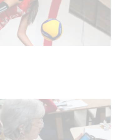
Actualización sobre la agenda de
vacunación contra el
meningococo
03-08-2026
NOTICIAS
UTE hizo llamado laboral para
personas en situación de
discapacidad
03-08-2026