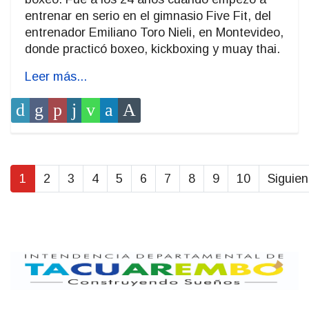
entrenar en serio en el gimnasio Five Fit, del
entrenador Emiliano Toro Nieli, en Montevideo,
donde practicó boxeo, kickboxing y muay thai.
Leer más...
1
2
3
4
5
6
7
8
9
10
Siguien