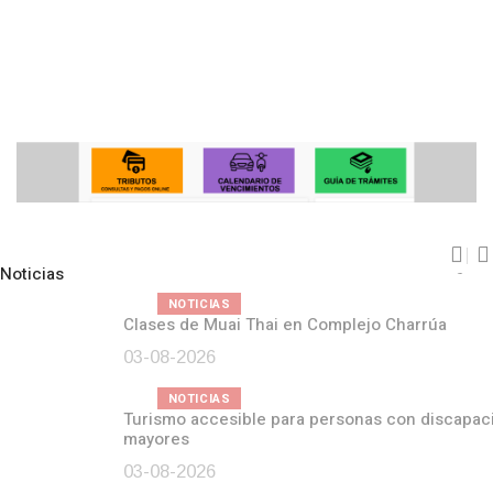
Noticias
Pre
N
NOTICIAS
Clases de Muai Thai en Complejo Charrúa
03-08-2026
NOTICIAS
Turismo accesible para personas con discapacidad y adultos
mayores
03-08-2026