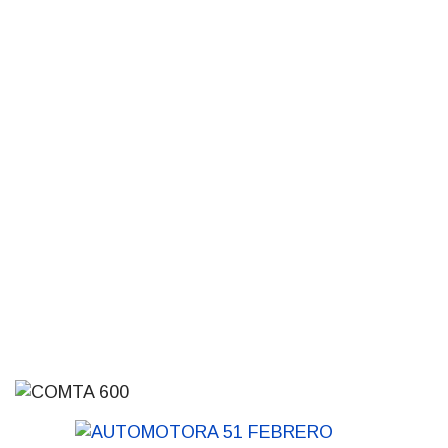
Siniestro laboral con tiernizadora
de carne
01-08-2026
NOTICIAS
Inauguran Destacamento de la
Republicana en Durazno
31-07-2026