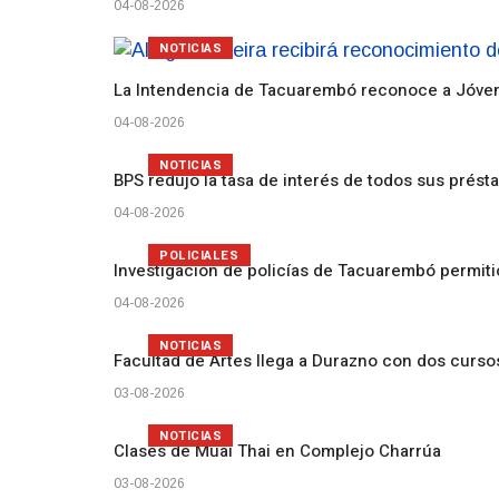
04-08-2026
NOTICIAS
La Intendencia de Tacuarembó reconoce a Jóv
04-08-2026
NOTICIAS
BPS redujo la tasa de interés de todos sus prést
04-08-2026
POLICIALES
Investigación de policías de Tacuarembó permiti
04-08-2026
NOTICIAS
Facultad de Artes llega a Durazno con dos curs
03-08-2026
NOTICIAS
Clases de Muai Thai en Complejo Charrúa
03-08-2026