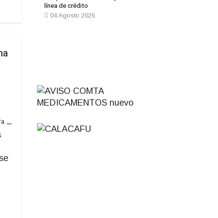
línea de crédito
04 Agosto 2026
na
7ª –
s
se