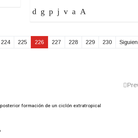
224
225
226
227
228
229
230
Siguien
Pre
posterior formación de un ciclón extratropical
o