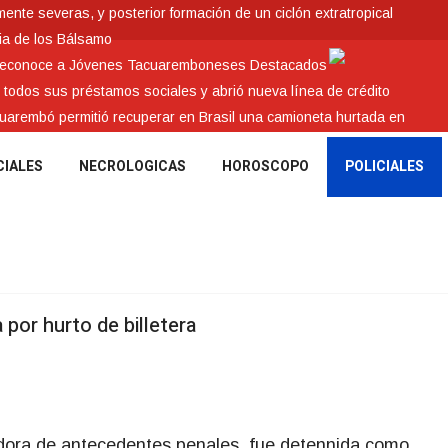
nte severas, y posterior formación de un ciclón extratropical
ia de los Bálsamo
 reconoce a Jóvenes Tacuaremboneses Destacados
e todos sus préstamos sociales y abrió nueva línea de crédito
cuarembó permitió recuperar en Brasil una camioneta hurtada en
CIALES
NECROLOGICAS
HOROSCOPO
POLICIALES
por hurto de billetera
dora de antecedentes penales, fue detennida como