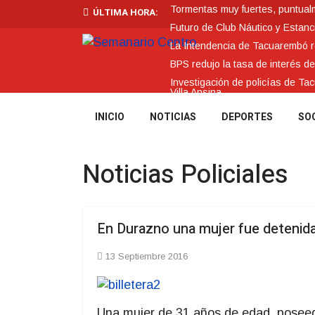
Tormentas muy fuertes, puntualme
ÚLTIMA HORA:
Futuro de Club Náutico y Estanc
La Intendencia de Tacuarembó
BPS redujo la tasa de interés d
Investigación de policías de Ta
Villa Ansina
INICIO
NOTICIAS
DEPORTES
SO
Noticias Policiales
En Durazno una mujer fue detenida 
13 Septiembre 2016
Una mujer de 31 años de edad, posee