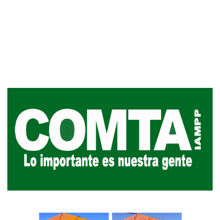
UTE hizo llamado laboral para
personas en situación de
discapacidad
03-08-2026