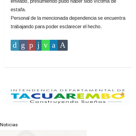
enviado, presumiendo pudo haber sido víctima de
estafa.
Personal de la mencionada dependencia se encuentra
trabajando para poder esclarecer el hecho.
Noticias
Pre
N
POLICIALES