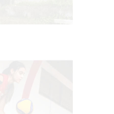
Turismo accesible para personas
con discapacidad y adultos
mayores
03-08-2026
NOTICIAS