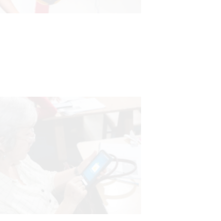
Actualización sobre la agenda de
vacunación contra el
meningococo
03-08-2026
NOTICIAS