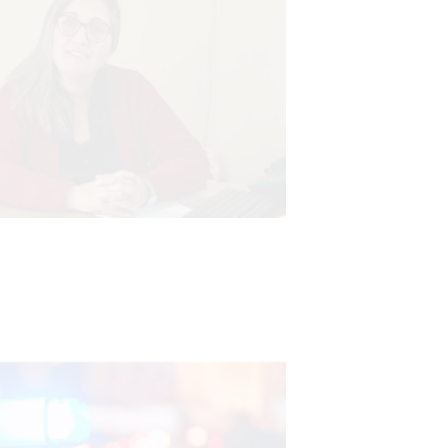
Investigación de policías de
Tacuarembó permitió recuperar en
Brasil una camioneta hurtada en
Villa Ansina
04-08-2026
NOTICIAS