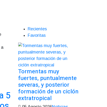
Recientes
e
Favoritas
 a
Tormentas muy
fuertes, puntualmente
severas, y posterior
formación de un ciclón
a 5
extratropical
ños
Noticias
05 Agosto 2026