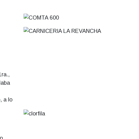
ra.,
laba
, a lo
o,