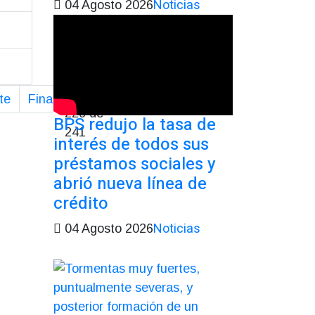
Noticias
04 Agosto 2026
Página
te
Final
229 de
BPS redujo la tasa de
241
interés de todos sus
préstamos sociales y
abrió nueva línea de
crédito
Noticias
04 Agosto 2026