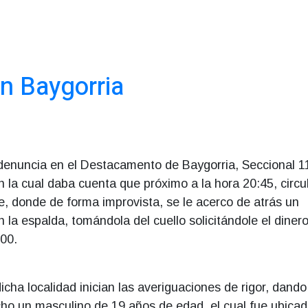
n Baygorria
 denuncia en el Destacamento de Baygorria, Seccional 11
 la cual daba cuenta que próximo a la hora 20:45, circu
ine, donde de forma improvista, se le acerco de atrás un
la espalda, tomándola del cuello solicitándole el dinero
500.
icha localidad inician las averiguaciones de rigor, dando
ho un masculino de 19 años de edad, el cual fue ubicad