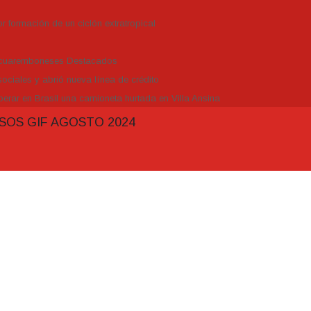
r formación de un ciclón extratropical
Tacuaremboneses Destacados
ociales y abrió nueva línea de crédito
erar en Brasil una camioneta hurtada en Villa Ansina