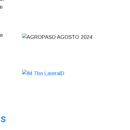
se
se
is