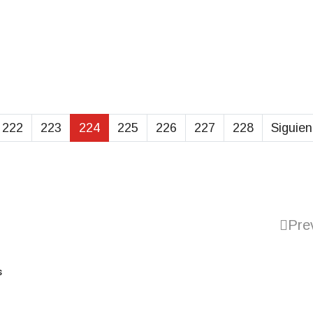
222
223
224
225
226
227
228
Siguien
Pre
s