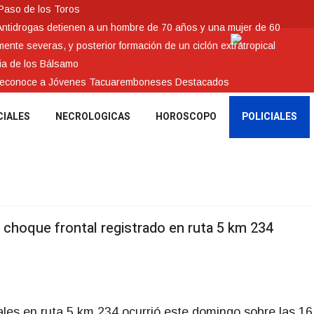
 Paso de los Toros
Antidrogas detienen a un hombre de 70 años y una mujer de 60
nte severas, y posterior formación de un ciclón extratropical
ia de los Bálsamo
 reconoce a Jóvenes Tacuaremboneses Destacados
CIALES
NECROLOGICAS
HOROSCOPO
POLICIALES
choque frontal registrado en ruta 5 km 234
les en ruta 5 km 234 ocurrió este domingo sobre las 16