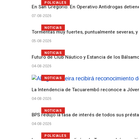
POLICIALES
En San Gregorio: En Operativo Antidrogas detien
07-08-2026
NOTICIAS
Tormentas muy fuertes, puntualmente severas, y 
05-08-2026
NOTICIAS
Futuro de Club Náutico y Estancia de los Bálsam
04-08-2026
NOTICIAS
La Intendencia de Tacuarembó reconoce a Jóv
04-08-2026
NOTICIAS
BPS redujo la tasa de interés de todos sus prést
04-08-2026
POLICIALES