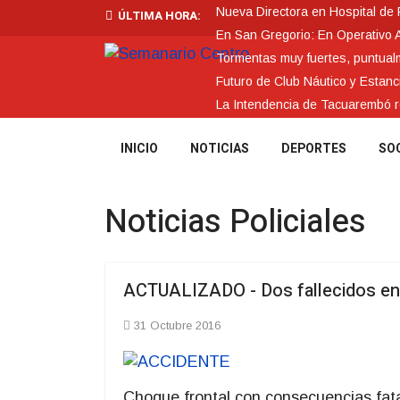
Nueva Directora en Hospital de
ÚLTIMA HORA:
En San Gregorio: En Operativo 
Tormentas muy fuertes, puntualme
Futuro de Club Náutico y Estanc
La Intendencia de Tacuarembó
INICIO
NOTICIAS
DEPORTES
SO
Noticias Policiales
ACTUALIZADO - Dos fallecidos en 
31 Octubre 2016
Choque frontal con consecuencias fata