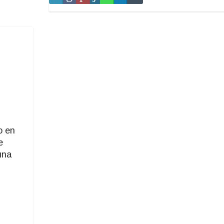
o en
e
una