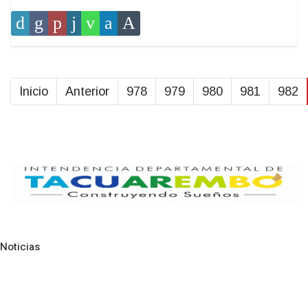
Inicio
Anterior
978
979
980
981
982
Noticias
Pre
N
NOTICIAS