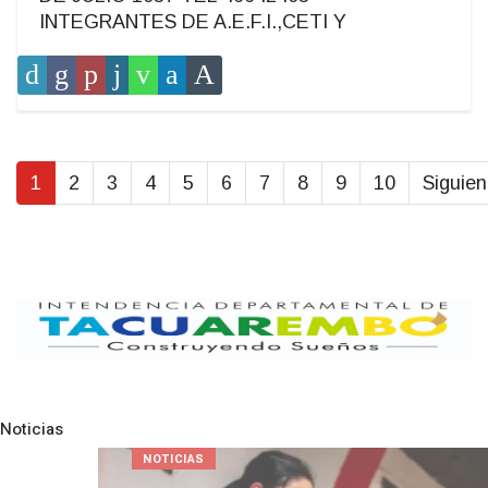
INTEGRANTES DE A.E.F.I.,CETI Y
1
2
3
4
5
6
7
8
9
10
Siguien
Noticias
Pre
N
NOTICIAS