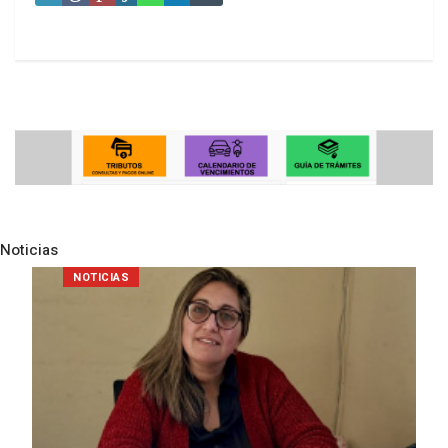
Noticias
Pre
N