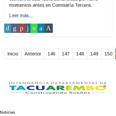
momentos antes en Comisaría Tercera.
Leer más...
Inicio
Anterior
146
147
148
149
150
Noticias
Pre
N