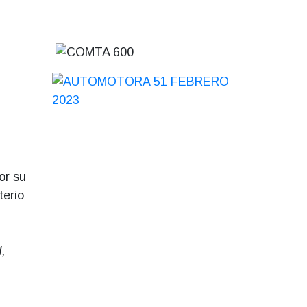
or su
terio
,