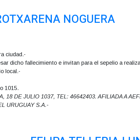
AROTXARENA NOGUERA
ra ciudad.-
ar dicho fallecimiento e invitan para el sepelio a realiz
o local.-
io 1015.
 DE JULIO 1037, TEL: 46642403. AFILIADA A AEFI
L URUGUAY S.A.-