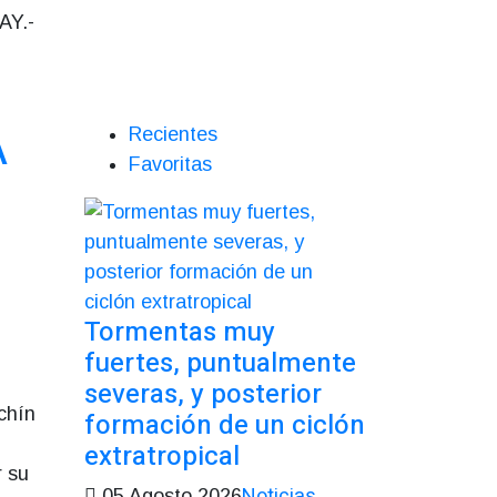
AY.-
A
Recientes
Favoritas
Tormentas muy
fuertes, puntualmente
severas, y posterior
chín
formación de un ciclón
extratropical
r su
Noticias
05 Agosto 2026