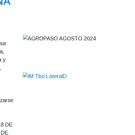
NA
isa
a,
a y
,
izarse
8 DE
 DE