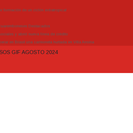
r formación de un ciclón extratropical
Tacuaremboneses Destacados
ociales y abrió nueva línea de crédito
erar en Brasil una camioneta hurtada en Villa Ansina