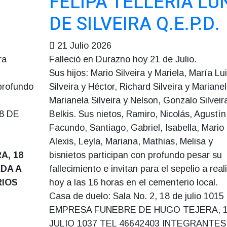
FELIPA TELLERIA LU
DE SILVEIRA Q.E.P.D.
21 Julio 2026
ra
Falleció en Durazno hoy 21 de Julio.
Sus hijos: Mario Silveira y Mariela, María Lu
profundo
Silveira y Héctor, Richard Silveira y Marianel
Marianela Silveira y Nelson, Gonzalo Silveir
18 DE
Belkis. Sus nietos, Ramiro, Nicolás, Agustín
Facundo, Santiago, Gabriel, Isabella, Mario
Alexis, Leyla, Mariana, Mathias, Melisa y
A, 18
bisnietos participan con profundo pesar su
ADA A
fallecimiento e invitan para el sepelio a real
RIOS
hoy a las 16 horas en el cementerio local.
Casa de duelo: Sala No. 2, 18 de julio 1015
EMPRESA FUNEBRE DE HUGO TEJERA, 1
JULIO 1037 TEL 46642403 INTEGRANTES