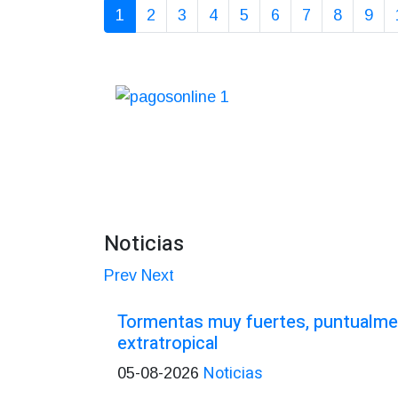
1
2
3
4
5
6
7
8
9
Noticias
Prev
Next
Tormentas muy fuertes, puntualmen
extratropical
Noticias
05-08-2026