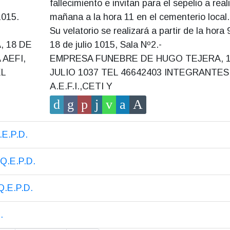
fallecimiento e invitan para el sepelio a real
1015.
mañana a la hora 11 en el cementerio local.
Su velatorio se realizará a partir de la hora 
 18 DE
18 de julio 1015, Sala Nº2.-
 AEFI,
EMPRESA FUNEBRE DE HUGO TEJERA, 1
EL
JULIO 1037 TEL 46642403 INTEGRANTES
A.E.F.I.,CETI Y
E.P.D.
.E.P.D.
.E.P.D.
.