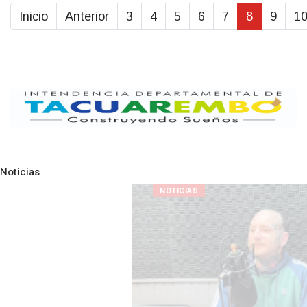
Inicio
Anterior
3
4
5
6
7
8
9
1
Noticias
Pre
N
NOTICIAS