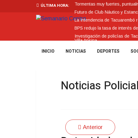
Tormentas muy fuertes, puntualme
ÚLTIMA HORA:
Futuro de Club Náutico y Estanc
La Intendencia de Tacuarembó
BPS redujo la tasa de interés d
Investigación de policías de Ta
Villa Ansina
INICIO
NOTICIAS
DEPORTES
SO
Noticias Policia
Anterior