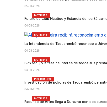
05-08-2026
NOTICIAS
Futuro de Club Náutico y Estancia de los Bálsam
04-08-2026
NOTICIAS
La Intendencia de Tacuarembó reconoce a Jóv
04-08-2026
NOTICIAS
BPS redujo la tasa de interés de todos sus prést
04-08-2026
POLICIALES
Investigación de policías de Tacuarembó permiti
04-08-2026
NOTICIAS
Facultad de Artes llega a Durazno con dos curs