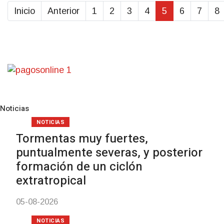
Inicio
Anterior
1
2
3
4
5
6
7
8
Noticias
Pre
N
NOTICIAS
Tormentas muy fuertes,
puntualmente severas, y posterior
formación de un ciclón
extratropical
05-08-2026
NOTICIAS