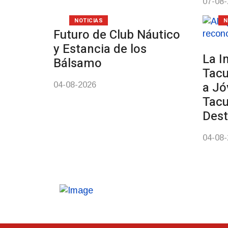
07-08
NOTICIAS
N
Futuro de Club Náutico
y Estancia de los
La I
Bálsamo
Tac
a Jó
04-08-2026
Tac
Des
04-08