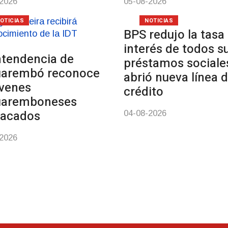
-2026
05-08-2026
OTICIAS
NOTICIAS
BPS redujo la tasa
interés de todos s
ntendencia de
préstamos sociale
uarembó reconoce
abrió nueva línea 
venes
crédito
uaremboneses
tacados
04-08-2026
-2026