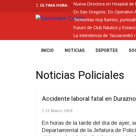
Nueva Directora en Hospital de
ÚLTIMA HORA:
En San Gregorio: En Operativo 
Tormentas muy fuertes, puntualme
Futuro de Club Náutico y Estanc
La Intendencia de Tacuarembó
INICIO
NOTICIAS
DEPORTES
SO
Noticias Policiales
Accidente laboral fatal en Durazno
21 Marzo 2018
En horas de la tarde del día de ayer,
Departamental de la Jefatura de Polic