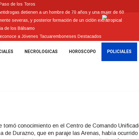
 Paso de los Toros
Antidrogas detienen a un hombre de 70 años y una mujer de 60
nte severas, y posterior formación de un ciclón extratropical
ia de los Bálsamo
 reconoce a Jóvenes Tacuaremboneses Destacados
CIALES
NECROLOGICAS
HOROSCOPO
POLICIALES
 se tomó conocimiento en el Centro de Comando Unificad
ía de Durazno, que en paraje las Arenas, había ocurrido