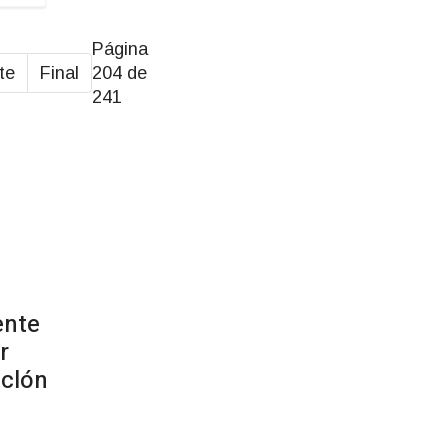
Página
te
Final
204 de
241
Prev
Next
ente
r
iclón