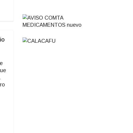
io
se
que
a
ro