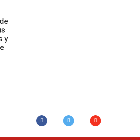
 de
us
s y
de