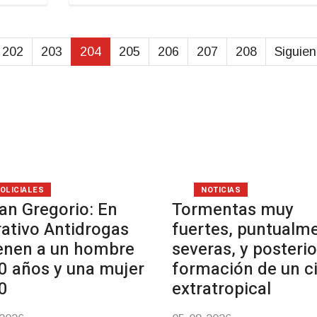
202
203
204
205
206
207
208
Siguien
OLICIALES
NOTICIAS
an Gregorio: En
Tormentas muy
ativo Antidrogas
fuertes, puntualm
enen a un hombre
severas, y posterio
0 años y una mujer
formación de un c
0
extratropical