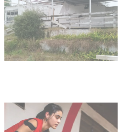
Turismo accesible para personas
con discapacidad y adultos
mayores
03-08-2026
NOTICIAS
Actualización sobre la agenda de
vacunación contra el
meningococo