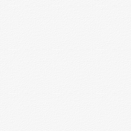
UTE hizo llamado laboral para
personas en situación de
discapacidad
03-08-2026
POLICIALES