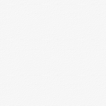
Actualización sobre la agenda de
vacunación contra el
meningococo
03-08-2026
NOTICIAS