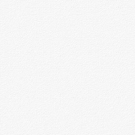
Siniestro laboral con tiernizadora
de carne
01-08-2026
NOTICIAS
Inauguran Destacamento de la
Republicana en Durazno