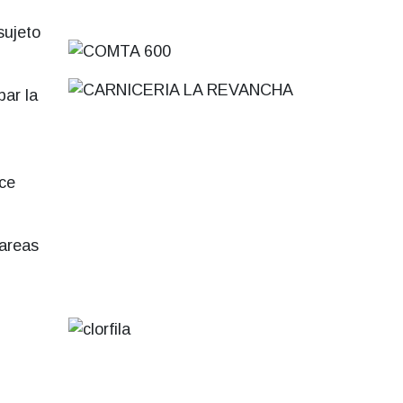
sujeto
bar la
ece
tareas