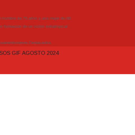
un hombre de 70 años y una mujer de 60
r formación de un ciclón extratropical
Tacuaremboneses Destacados