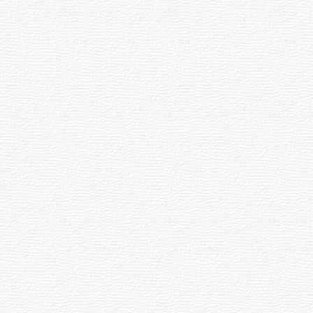
Charrúa
03-08-2026
NOTICIAS
Turismo accesible para personas
con discapacidad y adultos
mayores