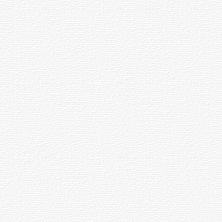
03-08-2026
NOTICIAS
Actualización sobre la agenda de
vacunación contra el
meningococo
03-08-2026