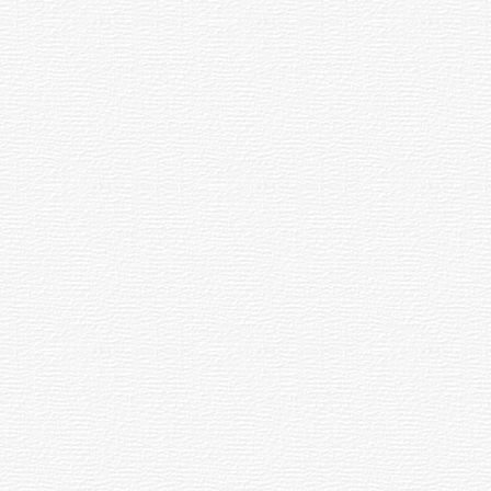
NOTICIAS
UTE hizo llamado laboral para
personas en situación de
discapacidad
03-08-2026
POLICIALES