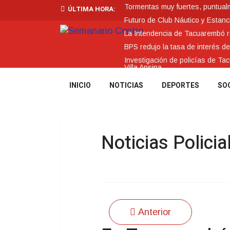
Tormentas muy fuertes, puntualme
ÚLTIMA HORA:
Futuro de Club Náutico y Estanc
La Intendencia de Tacuarembó
BPS redujo la tasa de interés d
Investigación de policías de Ta
Villa Ansina
INICIO
NOTICIAS
DEPORTES
SO
Noticias Policia
Anterior