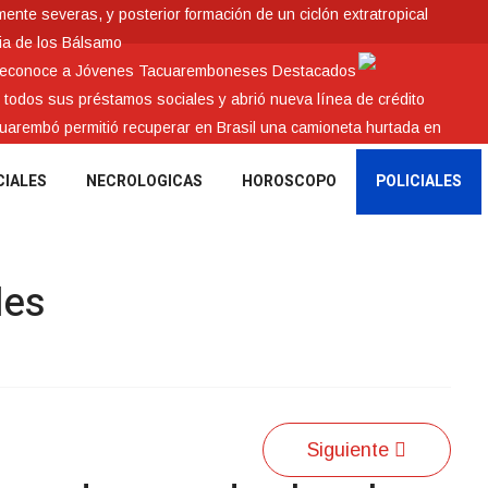
nte severas, y posterior formación de un ciclón extratropical
ia de los Bálsamo
 reconoce a Jóvenes Tacuaremboneses Destacados
e todos sus préstamos sociales y abrió nueva línea de crédito
cuarembó permitió recuperar en Brasil una camioneta hurtada en
CIALES
NECROLOGICAS
HOROSCOPO
POLICIALES
les
Siguiente