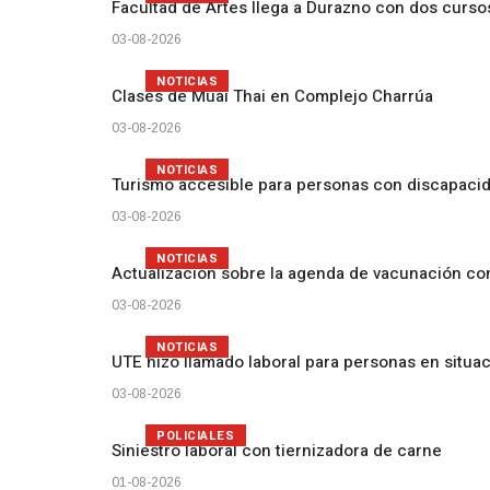
Facultad de Artes llega a Durazno con dos curs
03-08-2026
NOTICIAS
Clases de Muai Thai en Complejo Charrúa
03-08-2026
NOTICIAS
Turismo accesible para personas con discapacid
03-08-2026
NOTICIAS
Actualización sobre la agenda de vacunación c
03-08-2026
NOTICIAS
UTE hizo llamado laboral para personas en situa
03-08-2026
POLICIALES
Siniestro laboral con tiernizadora de carne
01-08-2026