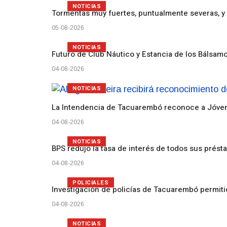
NOTICIAS
Tormentas muy fuertes, puntualmente severas, y 
05-08-2026
NOTICIAS
Futuro de Club Náutico y Estancia de los Bálsam
04-08-2026
NOTICIAS
La Intendencia de Tacuarembó reconoce a Jóv
04-08-2026
NOTICIAS
BPS redujo la tasa de interés de todos sus prést
04-08-2026
POLICIALES
Investigación de policías de Tacuarembó permiti
04-08-2026
NOTICIAS