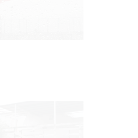
Clases de Muai Thai en Complejo
Charrúa
03-08-2026
NOTICIAS