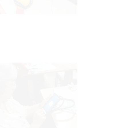
Actualización sobre la agenda de
vacunación contra el
meningococo
03-08-2026
NOTICIAS
UTE hizo llamado laboral para