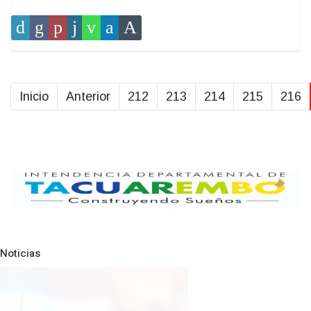
Inicio
Anterior
212
213
214
215
216
Noticias
Pre
N
NOTICIAS