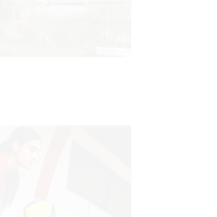
Turismo accesible para personas
con discapacidad y adultos
mayores
03-08-2026
NOTICIAS