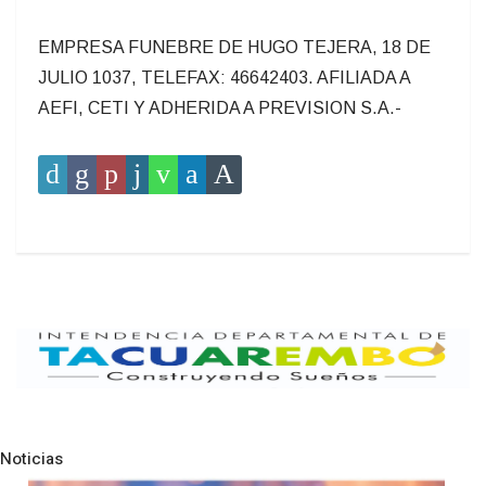
EMPRESA FUNEBRE DE HUGO TEJERA, 18 DE
JULIO 1037, TELEFAX: 46642403. AFILIADA A
AEFI, CETI Y ADHERIDA A PREVISION S.A.-
Noticias
Pre
N