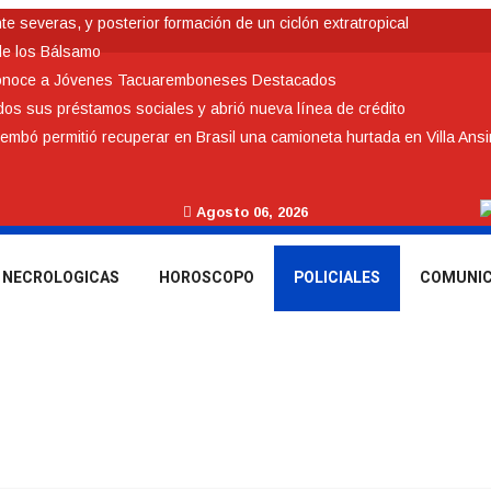
 severas, y posterior formación de un ciclón extratropical
de los Bálsamo
conoce a Jóvenes Tacuaremboneses Destacados
odos sus préstamos sociales y abrió nueva línea de crédito
rembó permitió recuperar en Brasil una camioneta hurtada en Villa Ans
Agosto 06, 2026
NECROLOGICAS
HOROSCOPO
POLICIALES
COMUNI