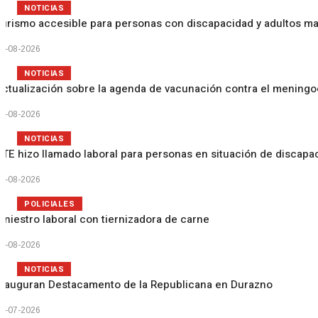
NOTICIAS
Turismo accesible para personas con discapacidad y adultos m
3-08-2026
NOTICIAS
Actualización sobre la agenda de vacunación contra el mening
3-08-2026
NOTICIAS
UTE hizo llamado laboral para personas en situación de discapa
3-08-2026
POLICIALES
Siniestro laboral con tiernizadora de carne
1-08-2026
NOTICIAS
Inauguran Destacamento de la Republicana en Durazno
1-07-2026