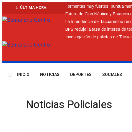
Tormentas muy fuertes, puntualmente
ÚLTIMA HORA:
Futuro de Club Náutico y Estancia 
La Intendencia de Tacuarembó re
BPS redujo la tasa de interés de t
Investigación de policías de Tacua
INICIO
NOTICIAS
DEPORTES
SOCIALES
Noticias Policiales