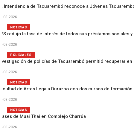
La Intendencia de Tacuarembó reconoce a Jóvenes Tacuaremb
4-08-2026
NOTICIAS
BPS redujo la tasa de interés de todos sus préstamos sociales y 
4-08-2026
POLICIALES
Investigación de policías de Tacuarembó permitió recuperar en 
4-08-2026
NOTICIAS
Facultad de Artes llega a Durazno con dos cursos de formación
3-08-2026
NOTICIAS
Clases de Muai Thai en Complejo Charrúa
3-08-2026