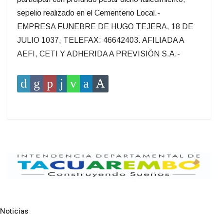
sepelio realizado en el Cementerio Local.-
EMPRESA FUNEBRE DE HUGO TEJERA, 18 DE
JULIO 1037, TELEFAX: 46642403. AFILIADA A
AEFI, CETI Y ADHERIDA A PREVISIÓN S.A.-
Noticias
Pre
N