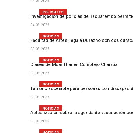
04-08-2026
POLICIALES
Investigación de policías de Tacuarembó permiti
04-08-2026
NOTICIAS
Facultad de Artes llega a Durazno con dos curs
03-08-2026
NOTICIAS
Clases de Muai Thai en Complejo Charrúa
03-08-2026
NOTICIAS
Turismo accesible para personas con discapacid
03-08-2026
NOTICIAS
Actualización sobre la agenda de vacunación c
03-08-2026
NOTICIAS