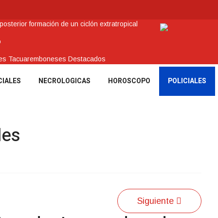
sterior formación de un ciclón extratropical
o
enes Tacuaremboneses Destacados
amos sociales y abrió nueva línea de crédito
CIALES
NECROLOGICAS
HOROSCOPO
POLICIALES
 recuperar en Brasil una camioneta hurtada en Villa Ansina
les
Siguiente