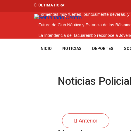
ÚLTIMA HORA:
Tormentas muy fuertes, puntualmente severas, y po
Futuro de Club Náutico y Estancia de los Bálsam
La Intendencia de Tacuarembó reconoce a Jóv
BPS redujo la tasa de interés de todos sus prést
INICIO
NOTICIAS
DEPORTES
SO
Investigación de policías de Tacuarembó permitió
Noticias Policia
Anterior