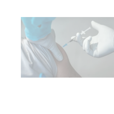
de los Bálsamo
04-08-2026
NOTICIAS
La Intendencia de Tacuarembó
reconoce a Jóvenes
Tacuaremboneses Destacados