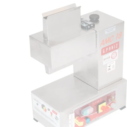
POLICIALES
Investigación de policías de
Tacuarembó permitió recuperar en
Brasil una camioneta hurtada en
Villa Ansina
04-08-2026