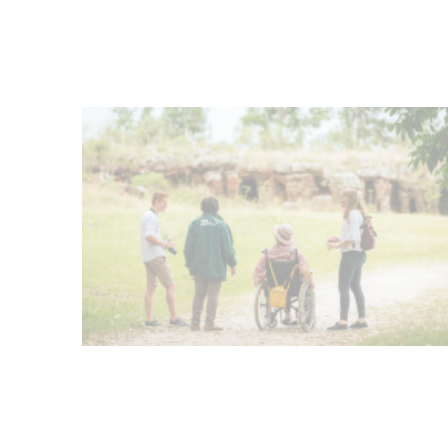
Tormentas muy fuertes,
puntualmente severas, y posterior
formación de un ciclón
extratropical
05-08-2026
NOTICIAS
Futuro de Club Náutico y Estancia