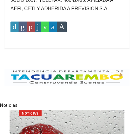
JULIO 1037, TELEFAX: 46642403. AFILIADA A
AEFI, CETI Y ADHERIDA A PREVISION S.A.-
Noticias
Pre
N
NOTICIAS