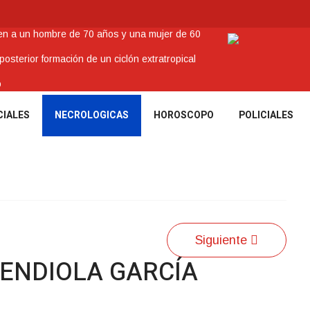
nen a un hombre de 70 años y una mujer de 60
sterior formación de un ciclón extratropical
o
enes Tacuaremboneses Destacados
CIALES
NECROLOGICAS
HOROSCOPO
POLICIALES
amos sociales y abrió nueva línea de crédito
Siguiente
ENDIOLA GARCÍA