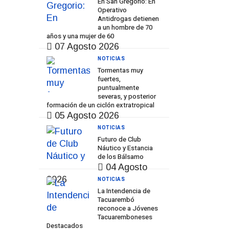
En San Gregorio: En
Operativo
Antidrogas detienen
a un hombre de 70
años y una mujer de 60
07 Agosto 2026
NOTICIAS
Tormentas muy
fuertes,
puntualmente
severas, y posterior
formación de un ciclón extratropical
05 Agosto 2026
NOTICIAS
Futuro de Club
Náutico y Estancia
de los Bálsamo
04 Agosto
2026
NOTICIAS
La Intendencia de
Tacuarembó
reconoce a Jóvenes
Tacuaremboneses
Destacados