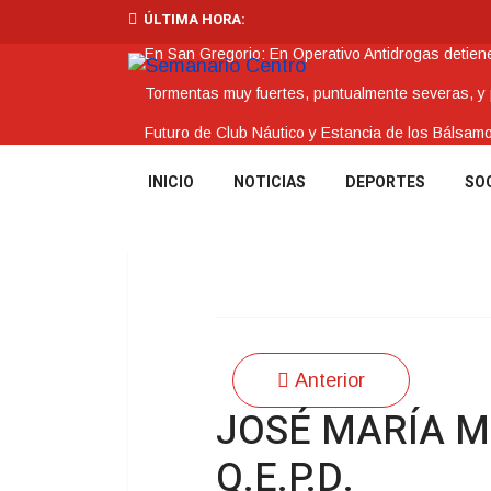
ÚLTIMA HORA:
En San Gregorio: En Operativo Antidrogas detie
Tormentas muy fuertes, puntualmente severas, y po
Futuro de Club Náutico y Estancia de los Bálsam
La Intendencia de Tacuarembó reconoce a Jóv
INICIO
NOTICIAS
DEPORTES
SO
BPS redujo la tasa de interés de todos sus prést
Anterior
JOSÉ MARÍA M
Q.E.P.D.