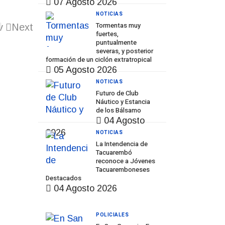
07 Agosto 2026
NOTICIAS
Tormentas muy
v
Next
fuertes,
puntualmente
severas, y posterior
formación de un ciclón extratropical
05 Agosto 2026
NOTICIAS
Futuro de Club
Náutico y Estancia
de los Bálsamo
04 Agosto
2026
NOTICIAS
La Intendencia de
Tacuarembó
reconoce a Jóvenes
Tacuaremboneses
Destacados
04 Agosto 2026
POLICIALES