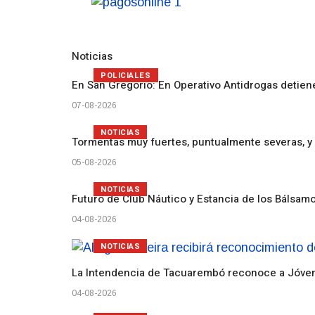
Noticias
POLICIALES
En San Gregorio: En Operativo Antidrogas detien
07-08-2026
NOTICIAS
Tormentas muy fuertes, puntualmente severas, y 
05-08-2026
NOTICIAS
Futuro de Club Náutico y Estancia de los Bálsam
04-08-2026
NOTICIAS
La Intendencia de Tacuarembó reconoce a Jóv
04-08-2026