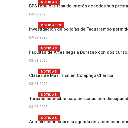
NOTICIAS
BPS redujo la tasa de interés de todos sus prést
04-08-2026
POLICIALES
Investigación de policías de Tacuarembó permiti
04-08-2026
NOTICIAS
Facultad de Artes llega a Durazno con dos curs
03-08-2026
NOTICIAS
Clases de Muai Thai en Complejo Charrúa
03-08-2026
NOTICIAS
Turismo accesible para personas con discapacid
03-08-2026
NOTICIAS
Actualización sobre la agenda de vacunación c