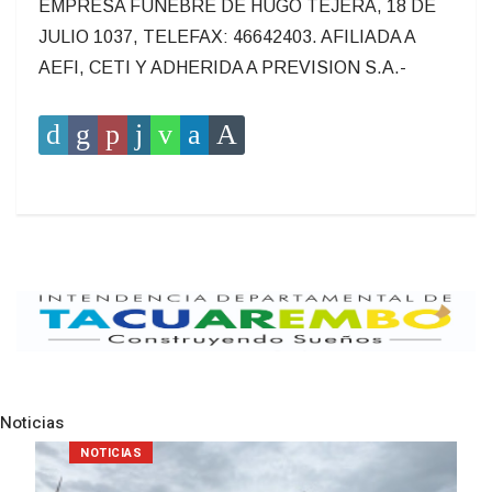
EMPRESA FUNEBRE DE HUGO TEJERA, 18 DE
JULIO 1037, TELEFAX: 46642403. AFILIADA A
AEFI, CETI Y ADHERIDA A PREVISION S.A.-
Noticias
Pre
N
NOTICIAS