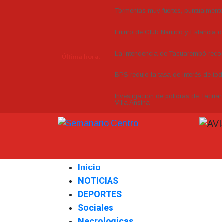
Tormentas muy fuertes, puntualmente 
Futuro de Club Náutico y Estancia 
La Intendencia de Tacuarembó re
Última hora:
BPS redujo la tasa de interés de to
Investigación de policías de Tacuar
Villa Ansina
Inicio
NOTICIAS
DEPORTES
Sociales
Necrologicas