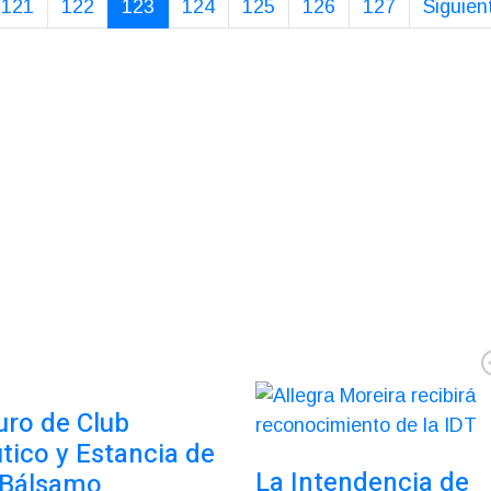
121
122
123
124
125
126
127
Siguien
uro de Club
tico y Estancia de
La Intendencia de
 Bálsamo