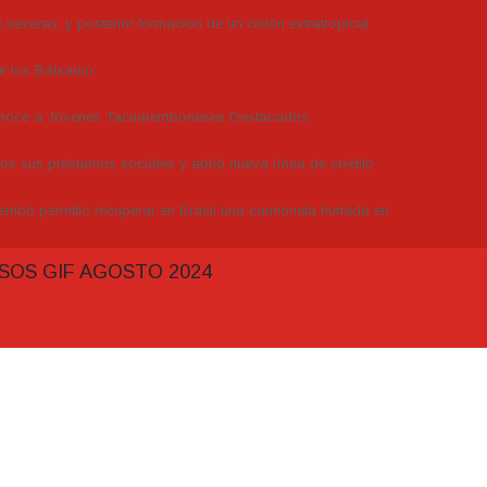
severas, y posterior formación de un ciclón extratropical
de los Bálsamo
conoce a Jóvenes Tacuaremboneses Destacados
dos sus préstamos sociales y abrió nueva línea de crédito
embó permitió recuperar en Brasil una camioneta hurtada en