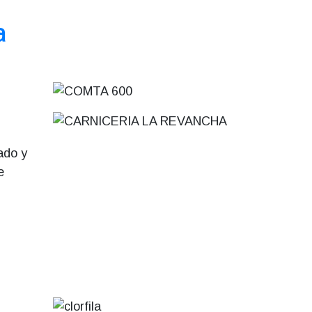
a
ado y
e