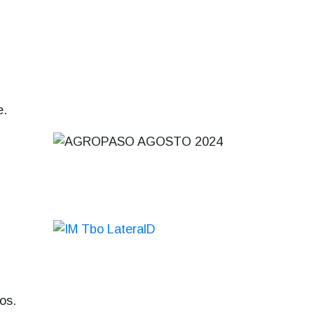
e.
tos.