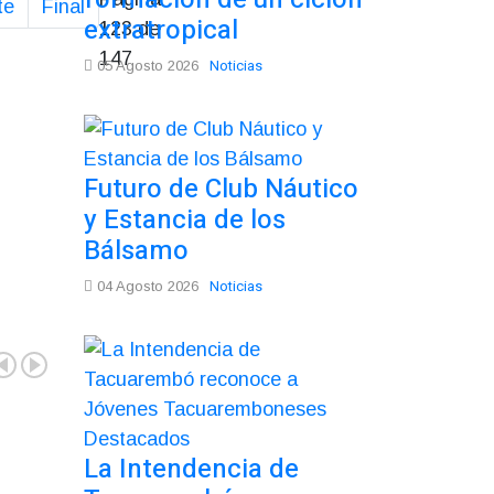
te
Final
extratropical
123 de
147
Noticias
05 Agosto 2026
Futuro de Club Náutico
y Estancia de los
Bálsamo
Noticias
04 Agosto 2026
La Intendencia de