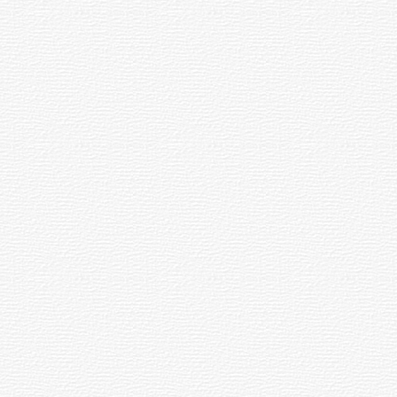
NOTICIAS
Actualización sobre la agenda de
vacunación contra el
meningococo
03-08-2026
NOTICIAS