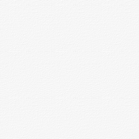
UTE hizo llamado laboral para
personas en situación de
discapacidad
03-08-2026
POLICIALES