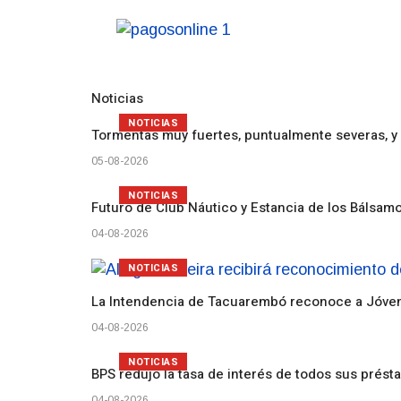
Noticias
NOTICIAS
Tormentas muy fuertes, puntualmente severas, y 
05-08-2026
NOTICIAS
Futuro de Club Náutico y Estancia de los Bálsam
04-08-2026
NOTICIAS
La Intendencia de Tacuarembó reconoce a Jóv
04-08-2026
NOTICIAS
BPS redujo la tasa de interés de todos sus prést
04-08-2026