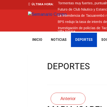
Tormentas muy fuertes, puntualme
ÚLTIMA HORA:
Futuro de Club Náutico y Estanc
La Intendencia de Tacuarembó
BPS redujo la tasa de interés d
Investigación de policías de Ta
Villa Ansina
INICIO
NOTICIAS
DEPORTES
SO
DEPORTES
Anterior