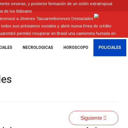
nte severas, y posterior formación de un ciclón extratropical
ia de los Bálsamo
 reconoce a Jóvenes Tacuaremboneses Destacados
e todos sus préstamos sociales y abrió nueva línea de crédito
cuarembó permitió recuperar en Brasil una camioneta hurtada en
CIALES
NECROLOGICAS
HOROSCOPO
POLICIALES
les
Siguiente