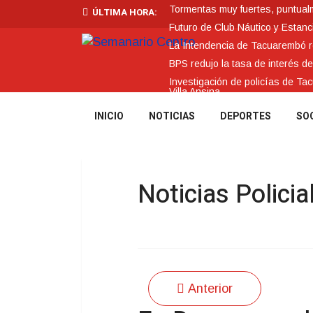
Tormentas muy fuertes, puntualme
ÚLTIMA HORA:
Futuro de Club Náutico y Estanc
La Intendencia de Tacuarembó
BPS redujo la tasa de interés d
Investigación de policías de Ta
Villa Ansina
INICIO
NOTICIAS
DEPORTES
SO
Noticias Policia
Anterior