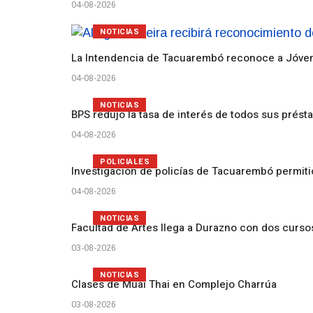
04-08-2026
NOTICIAS
La Intendencia de Tacuarembó reconoce a Jóv
04-08-2026
NOTICIAS
BPS redujo la tasa de interés de todos sus prést
04-08-2026
POLICIALES
Investigación de policías de Tacuarembó permiti
04-08-2026
NOTICIAS
Facultad de Artes llega a Durazno con dos curs
03-08-2026
NOTICIAS
Clases de Muai Thai en Complejo Charrúa
03-08-2026