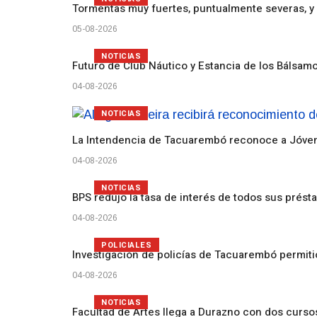
Tormentas muy fuertes, puntualmente severas, y 
05-08-2026
NOTICIAS
Futuro de Club Náutico y Estancia de los Bálsam
04-08-2026
NOTICIAS
La Intendencia de Tacuarembó reconoce a Jóv
04-08-2026
NOTICIAS
BPS redujo la tasa de interés de todos sus prést
04-08-2026
POLICIALES
Investigación de policías de Tacuarembó permiti
04-08-2026
NOTICIAS
Facultad de Artes llega a Durazno con dos curs