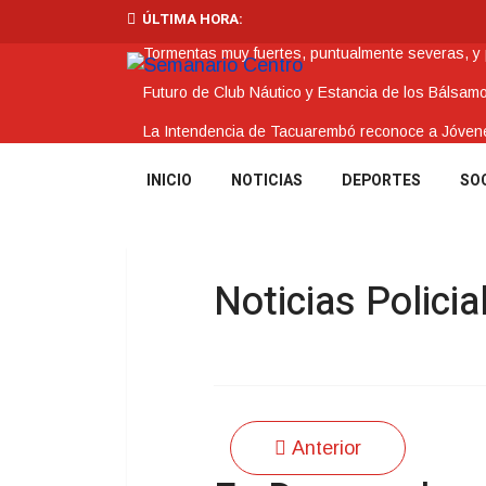
ÚLTIMA HORA:
Tormentas muy fuertes, puntualmente severas, y po
Futuro de Club Náutico y Estancia de los Bálsam
La Intendencia de Tacuarembó reconoce a Jóv
BPS redujo la tasa de interés de todos sus prést
INICIO
NOTICIAS
DEPORTES
SO
Investigación de policías de Tacuarembó permitió
Noticias Policia
Anterior