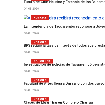
Futuro de Club Náutico y Estancia de los Bálsam
04-08-2026
NOTICIAS
La Intendencia de Tacuarembó reconoce a Jóv
04-08-2026
NOTICIAS
BPS redujo la tasa de interés de todos sus prést
04-08-2026
POLICIALES
Investigación de policías de Tacuarembó permiti
04-08-2026
NOTICIAS
Facultad de Artes llega a Durazno con dos curs
03-08-2026
NOTICIAS
Clases de Muai Thai en Complejo Charrúa