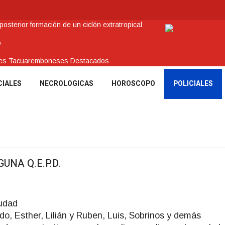
sterior formación de un ciclón extratropical
o
enes Tacuaremboneses Destacados
amos sociales y abrió nueva línea de crédito
CIALES
NECROLOGICAS
HOROSCOPO
POLICIALES
 recuperar en Brasil una camioneta hurtada en Villa Ansina
UNA Q.E.P.D.
iudad
o, Esther, Lilián y Ruben, Luis, Sobrinos y demás