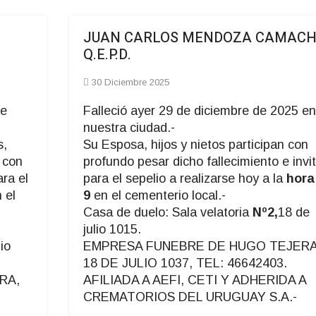
JUAN CARLOS MENDOZA CAMAC
Q.E.P.D.
30 Diciembre 2025
de
Falleció ayer 29 de diciembre de 2025 en
nuestra ciudad.-
s,
Su Esposa, hijos y nietos participan con
 con
profundo pesar dicho fallecimiento e invi
ara el
para el sepelio a realizarse hoy a la
hora
 el
9
en el cementerio local.-
Casa de duelo: Sala velatoria
Nº2,
18 de
julio 1015.
io
EMPRESA FUNEBRE DE HUGO TEJERA
18 DE JULIO 1037, TEL: 46642403.
RA,
AFILIADA A AEFI, CETI Y ADHERIDA A
CREMATORIOS DEL URUGUAY S.A.-