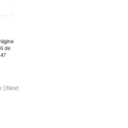
Página
6 de
247
v
Next