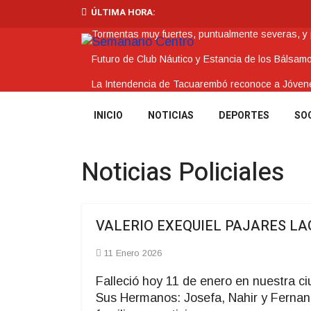
ÚLTIMA HORA:
Tormentas muy fuertes, puntualmente severas, y po
Futuro de Club Náutico y Estancia de los Bálsam
La Intendencia de Tacuarembó reconoce a Jóv
BPS redujo la tasa de interés de todos sus prést
INICIO
NOTICIAS
DEPORTES
SO
Investigación de policías de Tacuarembó permitió
Noticias Policiales
VALERIO EXEQUIEL PAJARES LAG
11 Enero 2026
Falleció hoy 11 de enero en nuestra c
Sus Hermanos: Josefa, Nahir y Fernand