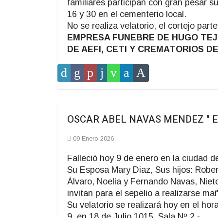
familiares participan con gran pesar su
16 y 30 en el cementerio local.
No se realiza velatorio, el cortejo part
EMPRESA FUNEBRE DE HUGO TEJER
DE AEFI, CETI Y CREMATORIOS D
OSCAR ABEL NAVAS MENDEZ " El G
09 Enero 2026
Falleció hoy 9 de enero en la ciudad d
Su Esposa Mary Diaz, Sus hijos: Robert
Álvaro, Noelia y Fernando Navas, Nieto
invitan para el sepelio a realizarse ma
Su velatorio se realizará hoy en el ho
9, en 18 de Julio 1015, Sala Nº 2.-