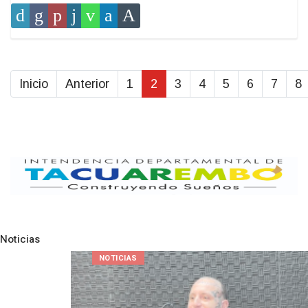
Inicio
Anterior
1
2
3
4
5
6
7
8
Noticias
Pre
N
NOTICIAS