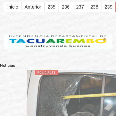
Inicio
Anterior
235
236
237
238
239
Noticias
Pre
N
POLICIALES