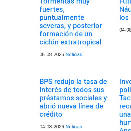
Tormentas muy
Fut
fuertes,
Náu
puntualmente
los
severas, y posterior
04-0
formación de un
ciclón extratropical
Noticias
05-08-2026
BPS redujo la tasa de
Inv
interés de todos sus
pol
préstamos sociales y
Tac
abrió nueva línea de
rec
crédito
una
hur
Noticias
04-08-2026
Ans