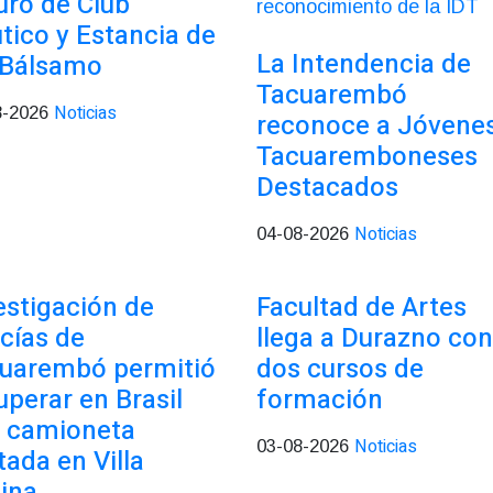
uro de Club
tico y Estancia de
La Intendencia de
 Bálsamo
Tacuarembó
Noticias
8-2026
reconoce a Jóvene
Tacuaremboneses
Destacados
Noticias
04-08-2026
estigación de
Facultad de Artes
icías de
llega a Durazno con
uarembó permitió
dos cursos de
uperar en Brasil
formación
 camioneta
Noticias
03-08-2026
tada en Villa
ina