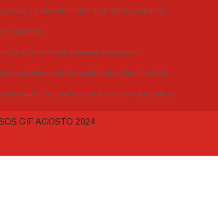
severas, y posterior formación de un ciclón extratropical
de los Bálsamo
conoce a Jóvenes Tacuaremboneses Destacados
dos sus préstamos sociales y abrió nueva línea de crédito
embó permitió recuperar en Brasil una camioneta hurtada en