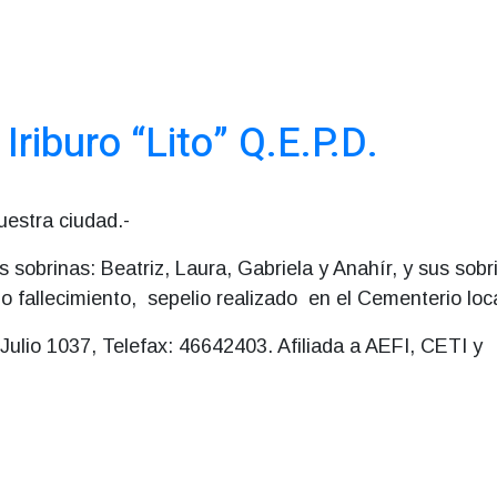
riburo “Lito” Q.E.P.D.
uestra ciudad.-
 sobrinas: Beatriz, Laura, Gabriela y Anahír, y sus sobr
o fallecimiento, sepelio realizado en el Cementerio loca
ulio 1037, Telefax: 46642403. Afiliada a AEFI, CETI y