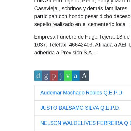
Luis Alberto Tejeiro, Perla, Fany y Martín
Casavieja , sobrinos y demás familiares
participan con hondo pesar dicho deceso 
sepelio realizado en el cementerio local .
Empresa Fúnebre de Hugo Tejera, 18 de 
1037, Telefax: 46642403. Afiliada a AEFI
adherida a Previsión S.A..-
Audemar Machado Robles Q.E.P.D.
JUSTO BÁLSAMO SILVA Q.E.P.D.
NELSON WALDELIVES FERREIRA Q.E