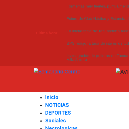
Tormentas muy fuertes, puntualmente 
Futuro de Club Náutico y Estancia 
La Intendencia de Tacuarembó re
Última hora:
BPS redujo la tasa de interés de to
Investigación de policías de Tacuar
Villa Ansina
Inicio
NOTICIAS
DEPORTES
Sociales
Necrologicas