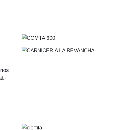
inos
l.-