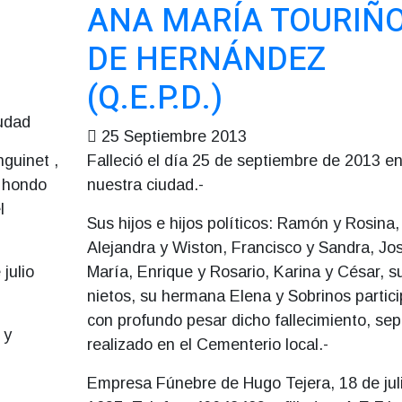
ANA MARÍA TOURIÑ
DE HERNÁNDEZ
(Q.E.P.D.)
iudad
25 Septiembre 2013
nguinet ,
Falleció el día 25 de septiembre de 2013 e
n hondo
nuestra ciudad.-
l
Sus hijos e hijos políticos: Ramón y Rosina,
Alejandra y Wiston, Francisco y Sandra, Jo
julio
María, Enrique y Rosario, Karina y César, s
nietos, su hermana Elena y Sobrinos partic
con profundo pesar dicho fallecimiento, sep
 y
realizado en el Cementerio local.-
Empresa Fúnebre de Hugo Tejera, 18 de jul