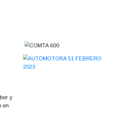
íber y
o en