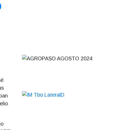
O
n
sé
us
ipan
elio
io