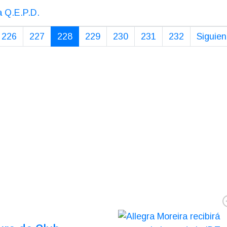
a Q.E.P.D.
226
227
228
229
230
231
232
Siguien