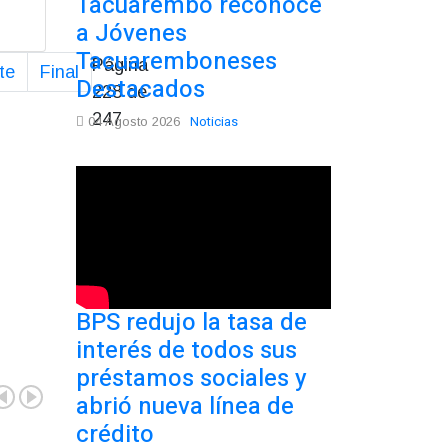
Tacuarembó reconoce
a Jóvenes
Tacuaremboneses
Página
te
Final
Destacados
228 de
247
Noticias
04 Agosto 2026
BPS redujo la tasa de
interés de todos sus
préstamos sociales y
abrió nueva línea de
crédito