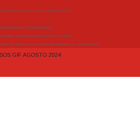
r formación de un ciclón extratropical
Tacuaremboneses Destacados
ociales y abrió nueva línea de crédito
erar en Brasil una camioneta hurtada en Villa Ansina