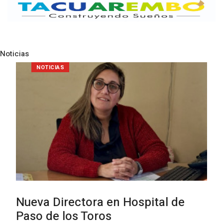
Noticias
Pre
N
POLICIALES
Investigación de policías de
Tacuarembó permitió recuperar en