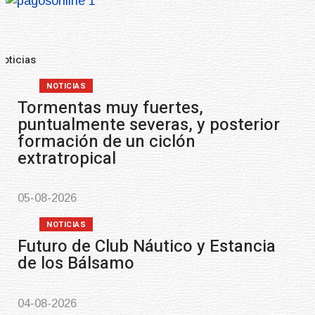
Noticias
Pre
NOTICIAS
Clases de Muai Thai en Comp
Charrúa
03-08-2026
NOTICIAS
Turismo accesible para pers
con discapacidad y adultos 
03-08-2026
NOTICIAS