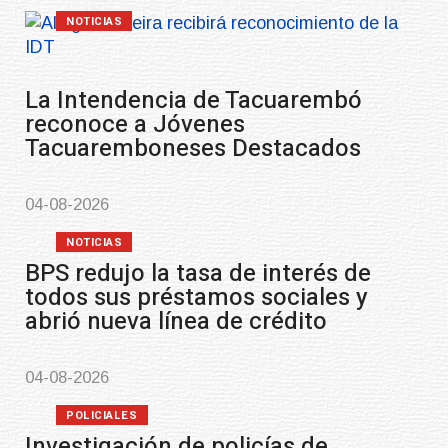
Actualización sobre la agend
vacunación contra el menin
03-08-2026
NOTICIAS
UTE hizo llamado laboral par
personas en situación de
discapacidad
03-08-2026
POLICIALES
Siniestro laboral con tierniza
carne
01-08-2026
NOTICIAS