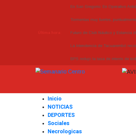
En San Gregorio: En Operativo Anti
Tormentas muy fuertes, puntualmente 
Última hora:
Futuro de Club Náutico y Estancia 
La Intendencia de Tacuarembó re
BPS redujo la tasa de interés de to
Inicio
NOTICIAS
DEPORTES
Sociales
Necrologicas