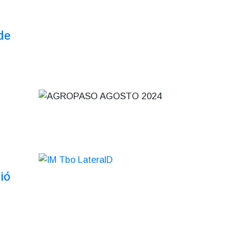
de
ió