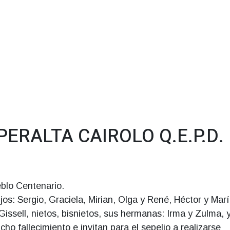
ERALTA CAIROLO Q.E.P.D.
blo Centenario.
os: Sergio, Graciela, Mirian, Olga y René, Héctor y Marí
 Gissell, nietos, bisnietos, sus hermanas: Irma y Zulma, 
ho fallecimiento e invitan para el sepelio a realizarse