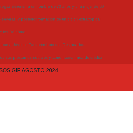
drogas detienen a un hombre de 70 años y una mujer de 60
severas, y posterior formación de un ciclón extratropical
de los Bálsamo
conoce a Jóvenes Tacuaremboneses Destacados
dos sus préstamos sociales y abrió nueva línea de crédito