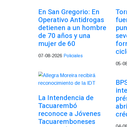
En San Gregorio: En
Tor
Operativo Antidrogas
fue
detienen a un hombre
pun
de 70 años y una
sev
mujer de 60
for
cic
Policiales
07-08-2026
05-0
BPS
int
La Intendencia de
pré
Tacuarembó
abr
reconoce a Jóvenes
cré
Tacuaremboneses
04-0