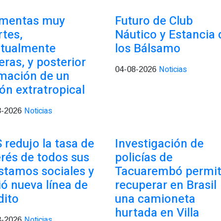
mentas muy
Futuro de Club
rtes,
Náutico y Estancia 
tualmente
los Bálsamo
eras, y posterior
Noticias
04-08-2026
mación de un
lón extratropical
Noticias
8-2026
 redujo la tasa de
Investigación de
erés de todos sus
policías de
stamos sociales y
Tacuarembó permit
ió nueva línea de
recuperar en Brasil
dito
una camioneta
hurtada en Villa
Noticias
8-2026