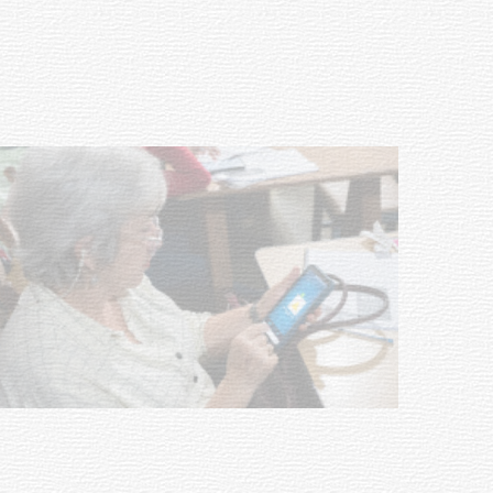
vacunación contra el
meningococo
03-08-2026
NOTICIAS
UTE hizo llamado laboral para
personas en situación de
discapacidad