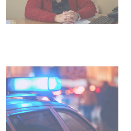
04-08-2026
NOTICIAS
Facultad de Artes llega a Durazno
con dos cursos de formación
03-08-2026
NOTICIAS
Clases de Muai Thai en Complejo
Charrúa
03-08-2026
NOTICIAS
Turismo accesible para personas
con discapacidad y adultos
mayores