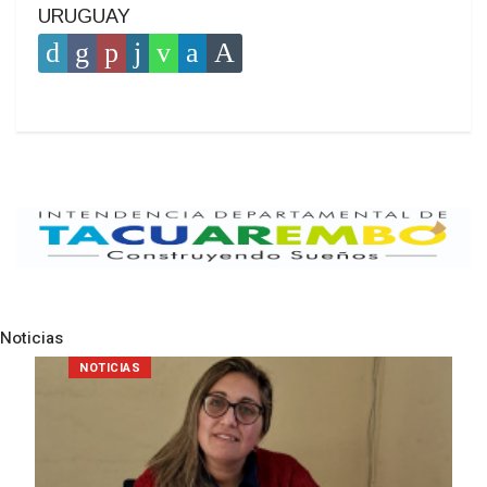
URUGUAY
Noticias
Pre
N
POLICIALES