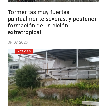
mayores
03-08-2026
NOTICIAS
Actualización sobre la agenda d
vacunación contra el
meningococo
03-08-2026
NOTICIAS
UTE hizo llamado laboral para
personas en situación de
discapacidad
03-08-2026