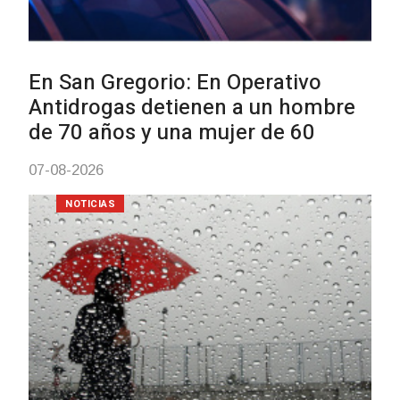
Facultad de Artes llega a Durazn
con dos cursos de formación
03-08-2026
NOTICIAS
Clases de Muai Thai en Complej
Charrúa
03-08-2026
NOTICIAS
Turismo accesible para persona
con discapacidad y adultos