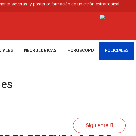
nte severas, y posterior formación de un ciclón extratropical
ia de los Bálsamo
 reconoce a Jóvenes Tacuaremboneses Destacados
e todos sus préstamos sociales y abrió nueva línea de crédito
Antidrogas detienen a un hombre de 70 años y una mujer de 60
CIALES
NECROLOGICAS
HOROSCOPO
POLICIALES
les
Siguiente