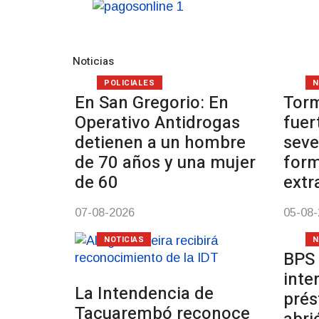
Noticias
POLICIALES
N
En San Gregorio: En
Tor
Operativo Antidrogas
fuer
detienen a un hombre
seve
de 70 años y una mujer
form
de 60
extr
07-08-2026
05-08
NOTICIAS
N
BPS 
inte
La Intendencia de
prés
Tacuarembó reconoce