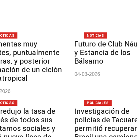
OTICIAS
NOTICIAS
mentas muy
Futuro de Club Náu
tes, puntualmente
y Estancia de los
ras, y posterior
Bálsamo
ación de un ciclón
04-08-2026
atropical
-2026
OTICIAS
POLICIALES
redujo la tasa de
Investigación de
rés de todos sus
policías de Tacua
tamos sociales y
permitió recuperar