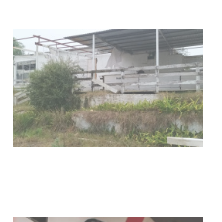
con discapacidad y adultos
mayores
03-08-2026
NOTICIAS
Actualización sobre la agenda de
vacunación contra el
meningococo
03-08-2026
NOTICIAS
UTE hizo llamado laboral para
personas en situación de
discapacidad
03-08-2026