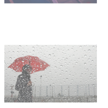
Facultad de Artes llega a Durazno
con dos cursos de formación
03-08-2026
NOTICIAS
Clases de Muai Thai en Complejo
Charrúa