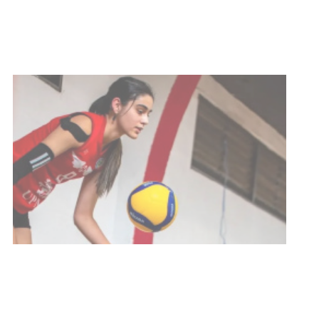
Actualización sobre la agenda de
vacunación contra el
meningococo
03-08-2026
NOTICIAS
UTE hizo llamado laboral para
personas en situación de
discapacidad
03-08-2026
POLICIALES
Siniestro laboral con tiernizadora
de carne